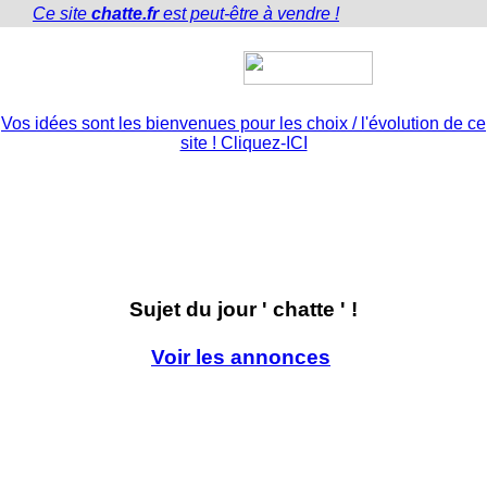
Ce site
chatte.fr
est peut-être à vendre !
Chatte.fr
Vos idées sont les bienvenues pour les choix / l'évolution de ce
site ! Cliquez-ICI
inscription
Contact
Sujet du jour ' chatte ' !
Voir les annonces
Petite histoire sur le thème '
chatte
' :